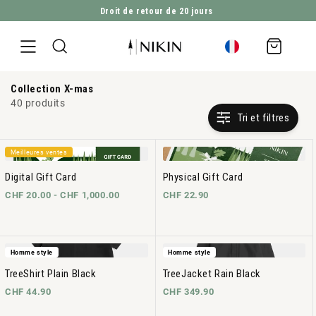
Droit de retour de 20 jours
ALLER DIRECTEMENT AU CONTENU
Panier
d'achat
Collection X-mas
40 produits
Tri et filtres
Meilleures ventes
Digital Gift Card
Physical Gift Card
CHF 20.00 -
CHF 1,000.00
CHF 22.90
Homme style
Homme style
TreeShirt Plain Black
TreeJacket Rain Black
CHF 44.90
CHF 349.90