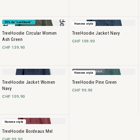
25% de "cashback".
Homme style
TreeHoodie Circular Women
TreeHoodie Jacket Navy
Ash Green
CHF 109.90
CHF 139.90
En rupture de stock
Homme style
TreeHoodie Jacket Women
TreeHoodie Pine Green
Navy
CHF 99.90
CHF 109.90
Homme style
TreeHoodie Bordeaux Mel
CHF 99.90