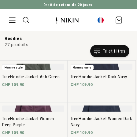
Droit de retour de 20 jours
ALLER DIRECTEMENT AU CONTENU
Panier
d'achat
Hoodies
27 produits
Tri et filtres
Homme style
Homme style
TreeHoodie Jacket Ash Green
TreeHoodie Jacket Dark Navy
CHF 109.90
CHF 109.90
TreeHoodie Jacket Women
TreeHoodie Jacket Women Dark
Deep Purple
Navy
CHF 109.90
CHF 109.90