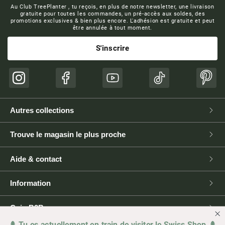
Au Club TreePlanter , tu reçois, en plus de notre newsletter, une livraison
gratuite pour toutes les commandes, un pré-accès aux soldes, des
promotions exclusives & bien plus encore. L'adhésion est gratuite et peut
être annulée à tout moment.
S'inscrire
Instagram
Facebook
YouTube
TikTok
Pinte
Autres collections
Trouve le magasin le plus proche
Aide & contact
Information
Coin B2B
🌲 Tu es actuellement en train de visiter le Swiss Shop 🌲