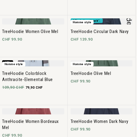
25% de "cashback".
Homme style
TreeHoodie Women Olive Mel
TreeHoodie Circular Dark Navy
CHF 99.90
CHF 139.90
-27%
Homme style
Homme style
TreeHoodie Colorblock
TreeHoodie Olive Mel
Anthracite-Elemental Blue
CHF 99.90
109,90 CHF
79,90 CHF
TreeHoodie Women Bordeaux
TreeHoodie Women Dark Navy
Mel
CHF 99.90
CHF 99.90