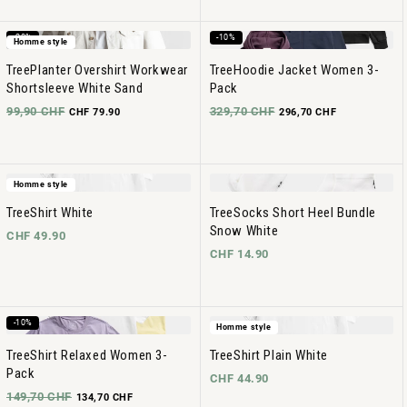
-20%
-10%
Homme style
TreePlanter Overshirt Workwear
TreeHoodie Jacket Women 3-
Shortsleeve White Sand
Pack
99,90 CHF
329,70 CHF
CHF 79.90
296,70 CHF
Homme style
TreeShirt White
TreeSocks Short Heel Bundle
Snow White
CHF 49.90
CHF 14.90
-10%
Homme style
TreeShirt Relaxed Women 3-
TreeShirt Plain White
Pack
CHF 44.90
149,70 CHF
134,70 CHF