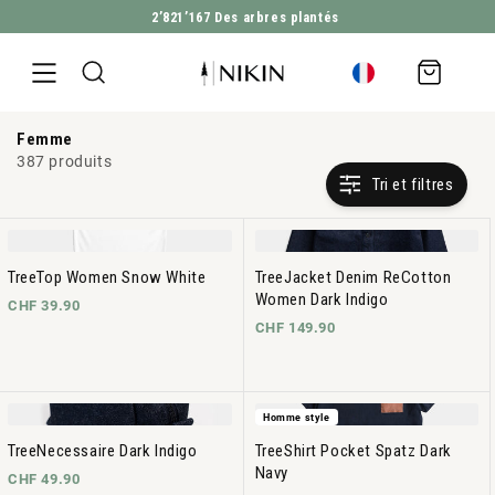
2’821’167
Des arbres plantés
ALLER DIRECTEMENT AU CONTENU
Panier
d'achat
Femme
387 produits
Tri et filtres
TreeTop Women Snow White
TreeJacket Denim ReCotton
Women Dark Indigo
CHF 39.90
CHF 149.90
Homme style
TreeNecessaire Dark Indigo
TreeShirt Pocket Spatz Dark
Navy
CHF 49.90