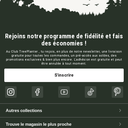
Rejoins notre programme de fidélité et fais
des économies !
Au Club TreePlanter , tu reçois, en plus de notre newsletter, une livraison
gratuite pour toutes les commandes, un pré-accès aux soldes, des
promotions exclusives & bien plus encore. L'adhésion est gratuite et peut
être annulée à tout moment.
S'inscrire
Instagram
Facebook
YouTube
TikTok
Pinte
Autres collections
Trouve le magasin le plus proche