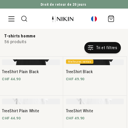
Droit de retour de 20 jours
ALLER DIRECTEMENT AU CONTENU
Panier
d'achat
T-shirts homme
56 produits
Tri et filtres
Meilleures ventes
TreeShirt Plain Black
TreeShirt Black
CHF 44.90
CHF 49.90
TreeShirt Plain White
TreeShirt White
CHF 44.90
CHF 49.90