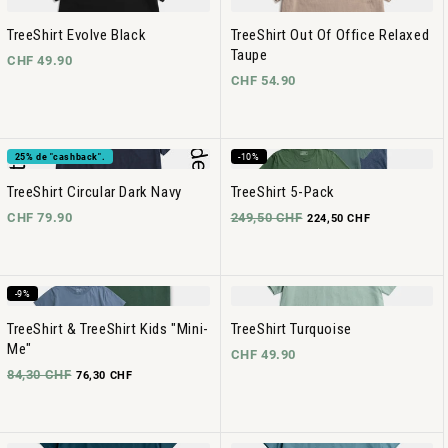
TreeShirt Evolve Black
TreeShirt Out Of Office Relaxed
Taupe
CHF 49.90
CHF 54.90
25% de "cashback".
-10%
TreeShirt Circular Dark Navy
TreeShirt 5-Pack
CHF 79.90
249,50 CHF
224,50 CHF
-9%
TreeShirt & TreeShirt Kids "Mini-
TreeShirt Turquoise
Me"
CHF 49.90
84,30 CHF
76,30 CHF