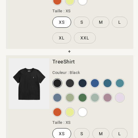
Taille :
XS
XS
S
M
L
XL
XXL
TreeShirt
Couleur :
Black
Taille :
XS
XS
S
M
L