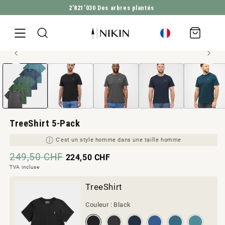
2’821’030
Des arbres plantés
ALLER DIRECTEMENT AU CONTENU
Panier
d'achat
Ouvrir
ALLER À L'INFORMATION SUR LE PRODUIT
Homme style
le
média
1
en
modal
TreeShirt 5-Pack
C'est un style homme dans une taille homme
249,50 CHF
224,50 CHF
TVA incluse
TreeShirt
Couleur :
Black