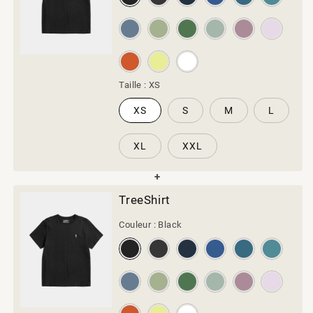
Taille :
XS
XS
S
M
L
XL
XXL
TreeShirt
Couleur :
Black