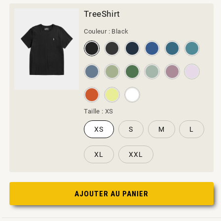
TreeShirt
Couleur :
Black
Taille :
XS
XS
S
M
L
XL
XXL
AJOUTER AU PANIER