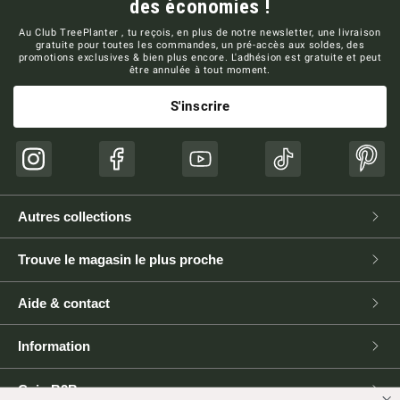
des économies !
Au Club TreePlanter , tu reçois, en plus de notre newsletter, une livraison
gratuite pour toutes les commandes, un pré-accès aux soldes, des
promotions exclusives & bien plus encore. L'adhésion est gratuite et peut
être annulée à tout moment.
S'inscrire
Instagram
Facebook
YouTube
TikTok
Pinte
Autres collections
Trouve le magasin le plus proche
Aide & contact
Information
Coin B2B