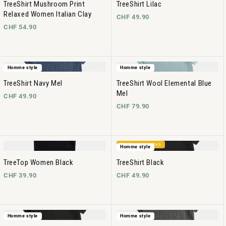
TreeShirt Mushroom Print
TreeShirt Lilac
Relaxed Women Italian Clay
CHF 49.90
CHF 54.90
Homme style
Homme style
TreeShirt Navy Mel
TreeShirt Wool Elemental Blue
Mel
CHF 49.90
CHF 79.90
Meilleures ventes
Homme style
TreeTop Women Black
TreeShirt Black
CHF 39.90
CHF 49.90
Homme style
Homme style