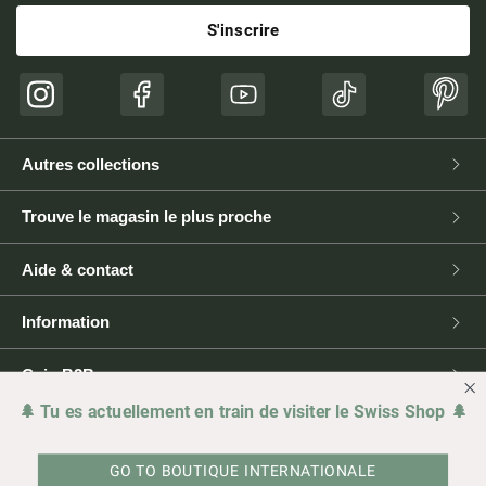
S'inscrire
Instagram
Facebook
YouTube
TikTok
Pinte
Autres collections
Trouve le magasin le plus proche
Aide & contact
Information
Coin B2B
🌲 Tu es actuellement en train de visiter le Swiss Shop 🌲
Presse
GO TO BOUTIQUE INTERNATIONALE
Juridique