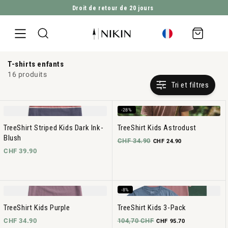
Droit de retour de 20 jours
ALLER DIRECTEMENT AU CONTENU
Panier
d'achat
T-shirts enfants
16 produits
Tri et filtres
-28%
TreeShirt Striped Kids Dark Ink-
TreeShirt Kids Astrodust
Blush
CHF 34.90
CHF 24.90
CHF 39.90
-8%
TreeShirt Kids Purple
TreeShirt Kids 3-Pack
CHF 34.90
104,70 CHF
CHF 95.70