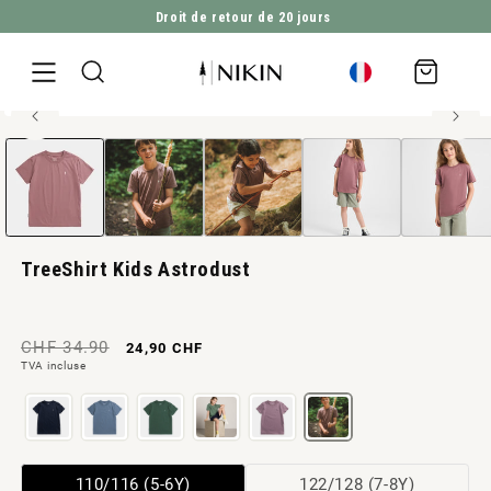
Droit de retour de 20 jours
ALLER DIRECTEMENT AU CONTENU
Panier
d'achat
100% coton biologique
Ouvrir
ALLER À L'INFORMATION SUR LE PRODUIT
le
média
1
en
modal
TreeShirt Kids Astrodust
Prix
Prix
CHF 34.90
24,90 CHF
TVA incluse
normal
de
vente
Variante
Variante
110/116 (5-6Y)
122/128 (7-8Y)