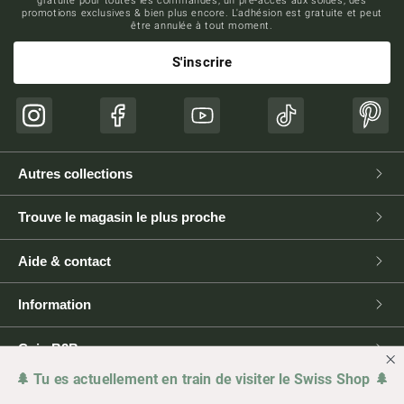
gratuite pour toutes les commandes, un pré-accès aux soldes, des
promotions exclusives & bien plus encore. L'adhésion est gratuite et peut
être annulée à tout moment.
S'inscrire
Instagram
Facebook
YouTube
TikTok
Pinte
Autres collections
Trouve le magasin le plus proche
Aide & contact
Information
Coin B2B
🌲 Tu es actuellement en train de visiter le Swiss Shop 🌲
Presse