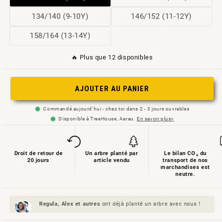
épuisée
épuisée
Variante
Variante
134/140 (9-10Y)
146/152 (11-12Y)
ou
ou
épuisée
épuisée
Variante
158/164 (13-14Y)
non
non
ou
ou
épuisée
disponible
disponible
non
non
🔥 Plus que 12 disponibles
ou
disponible
disponible
non
AJOUTER AU PANIER
disponible
Commandé aujourd'hui - chez toi dans 2 - 3 jours ouvrables
Disponible à TreeHouse, Aarau.
En savoir plus>
Droit de retour de
Un arbre planté par
Le bilan CO₂ du
20 jours
article vendu
transport de nos
marchandises est
neutre.
Regula, Alex et
autres
ont déjà planté un arbre avec nous !