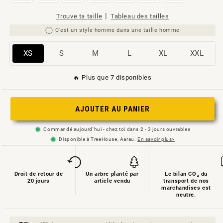
|
Trouve ta taille
Tableau des tailles
C'est un style homme dans une taille homme
Variante
Variante
Variante
Variante
Variante
Variante
XS
S
M
L
XL
XXL
épuisée
épuisée
épuisée
épuisée
épuisée
épuisée
🔥 Plus que 7 disponibles
ou
ou
ou
ou
ou
ou
non
non
non
non
non
non
disponible
disponible
disponible
disponible
disponible
disponible
AJOUTER AU PANIER
Commandé aujourd'hui - chez toi dans 2 - 3 jours ouvrables
Disponible à TreeHouse, Aarau.
En savoir plus>
Droit de retour de
Un arbre planté par
Le bilan CO₂ du
20 jours
article vendu
transport de nos
marchandises est
neutre.