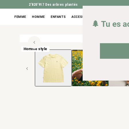
2’820’917
Des arbres plantés
FEMME
HOMME
ENFANTS
ACCESSOIRES
OUTLET
🌲 Tu es a
100% cot
Ouvrir
ALLER À L'INFORM
le
Homme style
média
1
en
modal