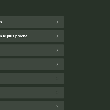
ns
n le plus proche