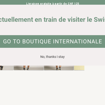
Livraison gratuite à partir de CHF 125
ALLER DIRECTEMENT AU CONTENU
NOTRE IMPACT
DEMA
ctuellement en train de visiter le Sw
on biologique
ATION SUR LE PRODUIT
GO TO BOUTIQUE INTERNATIONALE
No, thanks I stay