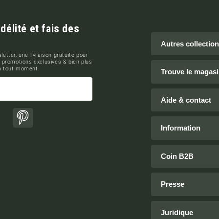
élité et fais des
Autres collectio
letter, une livraison gratuite pour
 promotions exclusives & bien plus
 à tout moment.
Trouve le magasi
Aide & contact
ok
Pinterest
Information
Coin B2B
Presse
Juridique