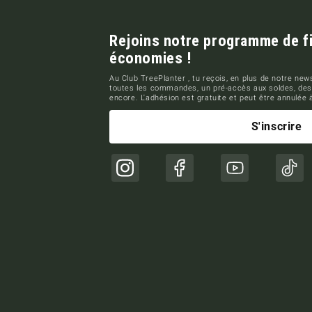
Rejoins notre programme de fid
économies !
Au Club TreePlanter , tu reçois, en plus de notre news
toutes les commandes, un pré-accès aux soldes, des
encore. L'adhésion est gratuite et peut être annulée
S'inscrire
Instagram
Facebook
YouTube
TikT