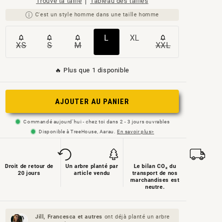
|
Trouve ta taille
Tableau des tailles
C'est un style homme dans une taille homme
Variante
Variante
L
XL
XS
S
M
XXL
Variante
Variante
Variante
Variante
épuisée
épuisée
épuisée
épuisée
épuisée
épuisée
ou
ou
🔥 Plus que 1 disponible
ou
ou
ou
ou
non
non
non
non
non
non
disponible
disponible
AJOUTER AU PANIER
disponible
disponible
disponible
disponible
Commandé aujourd'hui - chez toi dans 2 - 3 jours ouvrables
Disponible à TreeHouse, Aarau.
En savoir plus>
Droit de retour de
Un arbre planté par
Le bilan CO₂ du
20 jours
article vendu
transport de nos
marchandises est
neutre.
Jill, Francesca et
autres
ont déjà planté un arbre