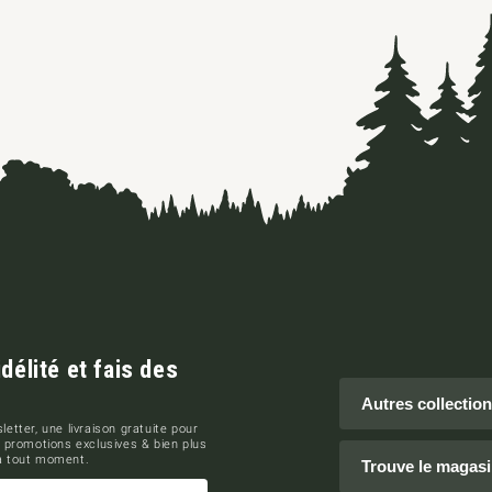
élité et fais des
Autres collectio
letter, une livraison gratuite pour
 promotions exclusives & bien plus
 à tout moment.
Trouve le magasi