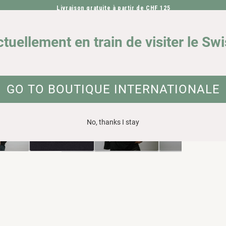
Livraison gratuite à partir de CHF 125
ALLER DIRECTEMENT AU CONTENU
NOTRE IMPACT
DEMA
ctuellement en train de visiter le Sw
on biologique
ATION SUR LE PRODUIT
GO TO BOUTIQUE INTERNATIONALE
No, thanks I stay