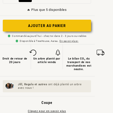
épuisée
épuisée
épuisée
épuisée
épuisée
épuisée
ou
ou
ou
🔥 Plus que 5 disponibles
ou
ou
ou
non
non
non
non
non
non
disponible
disponible
disponible
AJOUTER AU PANIER
disponible
disponible
disponible
Commandé aujourd'hui - chez toi dans 2 - 3 jours ouvrables
Disponible à TreeHouse, Aarau.
En savoir plus>
Droit de retour de
Un arbre planté par
Le bilan CO₂ du
20 jours
article vendu
transport de nos
marchandises est
neutre.
Jill, Regula et
autres
ont déjà planté un arbre
avec nous !
Coupe
Cliquez pour en savoir plus