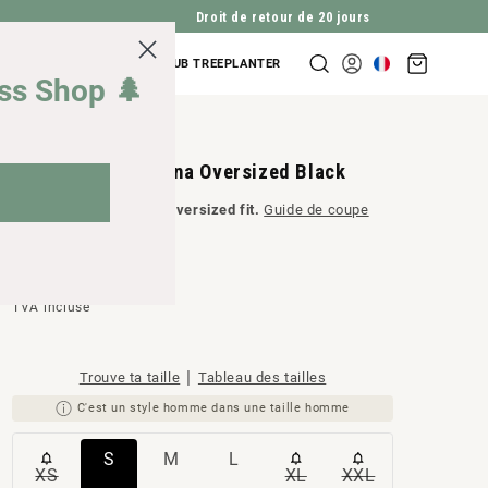
Droit de retour de 20 jours
Panier
NDES D'ENTREPRISES
CLUB TREEPLANTER
Se
d'achat
iss Shop 🌲
connecter
TreeShirt Muntogna Oversized Black
Un produit avec
Coupe oversized fit.
Guide de coupe
Prix
49,90 CHF
TVA incluse
normal
|
Trouve ta taille
Tableau des tailles
C'est un style homme dans une taille homme
Variante
Variante
Variante
S
M
L
XS
XL
XXL
Variante
Variante
Variante