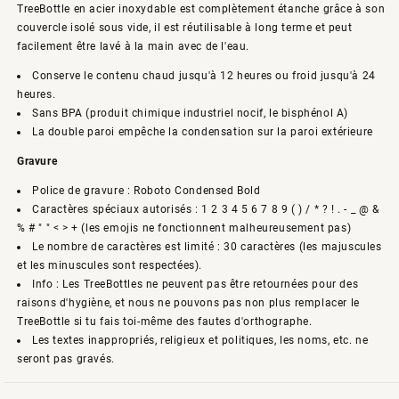
TreeBottle en acier inoxydable est complètement étanche grâce à son
couvercle isolé sous vide, il est réutilisable à long terme et peut
facilement être lavé à la main avec de l'eau.
Conserve le contenu chaud jusqu'à 12 heures ou froid jusqu'à 24
heures.
Sans BPA (produit chimique industriel nocif, le bisphénol A)
La double paroi empêche la condensation sur la paroi extérieure
Gravure
Police de gravure : Roboto Condensed Bold
Caractères spéciaux autorisés : 1 2 3 4 5 6 7 8 9 ( ) / * ? ! . - _ @ &
% # " " < > + (les emojis ne fonctionnent malheureusement pas)
Le nombre de caractères est limité : 30 caractères (les majuscules
et les minuscules sont respectées).
Info : Les TreeBottles ne peuvent pas être retournées pour des
raisons d'hygiène, et nous ne pouvons pas non plus remplacer le
TreeBottle si tu fais toi-même des fautes d'orthographe.
Les textes inappropriés, religieux et politiques, les noms, etc. ne
seront pas gravés.