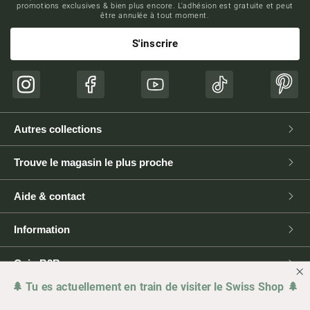
promotions exclusives & bien plus encore. L'adhésion est gratuite et peut
être annulée à tout moment.
S'inscrire
Instagram
Facebook
YouTube
TikTok
Pinte
Autres collections
Trouve le magasin le plus proche
Aide & contact
Information
Coin B2B
🌲 Tu es actuellement en train de visiter le Swiss Shop 🌲
Presse