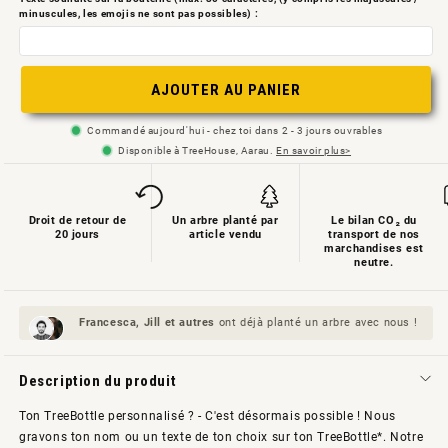
non
non
minuscules, les emojis ne sont pas possibles) :
disponible
disponible
AJOUTER AU PANIER
Commandé aujourd'hui - chez toi dans 2 - 3 jours ouvrables
Disponible à TreeHouse, Aarau.
En savoir plus>
Droit de retour de
Un arbre planté par
Le bilan CO₂ du
20 jours
article vendu
transport de nos
marchandises est
neutre.
Francesca, Jill et
autres
ont déjà planté un arbre avec nous !
Description du produit
Ton TreeBottle personnalisé ? - C'est désormais possible ! Nous
gravons ton nom ou un texte de ton choix sur ton TreeBottle*. Notre