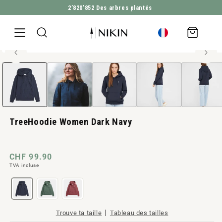
2’820’852
Des arbres plantés
ALLER DIRECTEMENT AU CONTENU
Panier
d'achat
100% coton biologique
Ouvrir
ALLER À L'INFORMATION SUR LE PRODUIT
le
média
1
en
modal
TreeHoodie Women Dark Navy
Prix
CHF 99.90
TVA incluse
normal
|
Trouve ta taille
Tableau des tailles