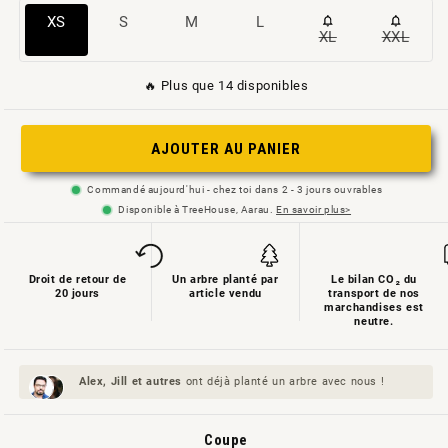
Variante
Variante
Variante
Variante
XS
S
M
L
XL
XXL
Variante
Variant
épuisée
épuisée
épuisée
épuisée
épuisée
épuisé
ou
ou
ou
ou
🔥 Plus que 14 disponibles
ou
ou
non
non
non
non
non
non
disponible
disponible
disponible
disponible
AJOUTER AU PANIER
disponible
disponi
Commandé aujourd'hui - chez toi dans 2 - 3 jours ouvrables
Disponible à TreeHouse, Aarau.
En savoir plus>
Droit de retour de
Un arbre planté par
Le bilan CO₂ du
20 jours
article vendu
transport de nos
marchandises est
neutre.
Alex, Jill et
autres
ont déjà planté un arbre avec nous !
Coupe