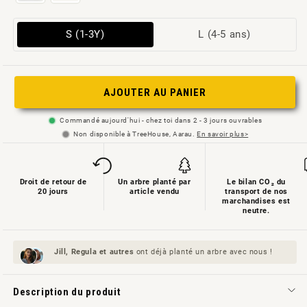
Variante
Modèle
S (1-3Y)
L (4-5 ans)
épuisée
épuisé
ou
ou
non
pas
AJOUTER AU PANIER
disponible
dispo
Commandé aujourd'hui - chez toi dans 2 - 3 jours ouvrables
Non disponible à TreeHouse, Aarau.
En savoir plus>
Droit de retour de
Un arbre planté par
Le bilan CO₂ du
20 jours
article vendu
transport de nos
marchandises est
neutre.
Jill, Regula et
autres
ont déjà planté un arbre avec nous !
Description du produit