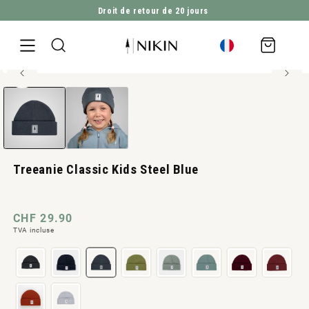
Droit de retour de 20 jours
ALLER DIRECTEMENT AU CONTENU
Panier
d'achat
60% Polylana®
Ouvrir
ALLER À L'INFORMATION SUR LE PRODUIT
le
média
1
en
modal
Treeanie Classic Kids Steel Blue
Prix
CHF 29.90
TVA incluse
normal