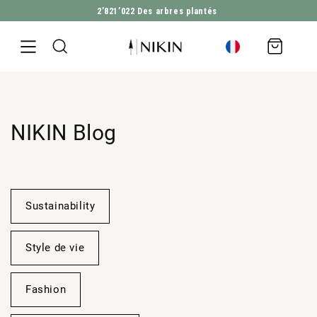
2’821’022
Des arbres plantés
ALLER DIRECTEMENT AU CONTENU
Panier
d'achat
NIKIN Blog
Sustainability
Style de vie
Fashion