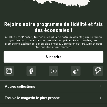
Rejoins notre programme de fidélité et fais
des économies !
Au Club TreePlanter , tu reçois, en plus de notre newsletter, une livraison
gratuite pour toutes les commandes, un pré-accès aux soldes, des
promotions exclusives & bien plus encore. L'adhésion est gratuite et peut
être annulée à tout moment.
S'inscrire
Instagram
Facebook
YouTube
TikTok
Pinte
Autres collections
Trouve le magasin le plus proche