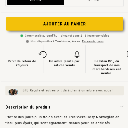
épuisée
épuisée
ou
ou
non
non
AJOUTER AU PANIER
disponible
disponible
Commandé aujourd'hui - chez toi dans 2 - 3 jours ouvrables
Non disponible à TreeHouse, Aarau.
En savoir plus>
Droit de retour de
Un arbre planté par
Le bilan CO₂ du
20 jours
article vendu
transport de nos
marchandises est
neutre.
Jill, Regula et
autres
ont déjà planté un arbre avec nous !
Description du produit
Profite des jours plus froids avec les TreeSocks Cosy Norwegian en
tissu plus épais, qui sont également idéales pour les activités