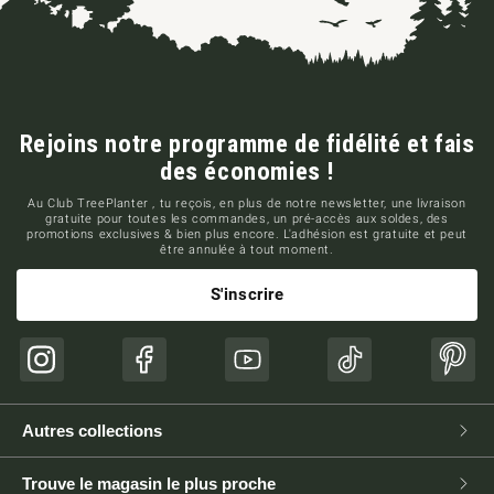
Rejoins notre programme de fidélité et fais
des économies !
Au Club TreePlanter , tu reçois, en plus de notre newsletter, une livraison
gratuite pour toutes les commandes, un pré-accès aux soldes, des
promotions exclusives & bien plus encore. L'adhésion est gratuite et peut
être annulée à tout moment.
S'inscrire
Instagram
Facebook
YouTube
TikTok
Pinte
Autres collections
Trouve le magasin le plus proche