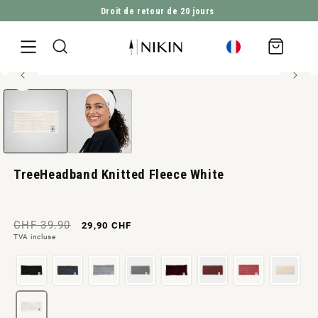
Droit de retour de 20 jours
ALLER DIRECTEMENT AU CONTENU
Panier
d'achat
29% Polylana®
Ouvrir
ALLER À L'INFORMATION SUR LE PRODUIT
le
média
1
en
modal
TreeHeadband Knitted Fleece White
Prix
Prix
CHF 39.90
29,90 CHF
TVA incluse
normal
de
vente