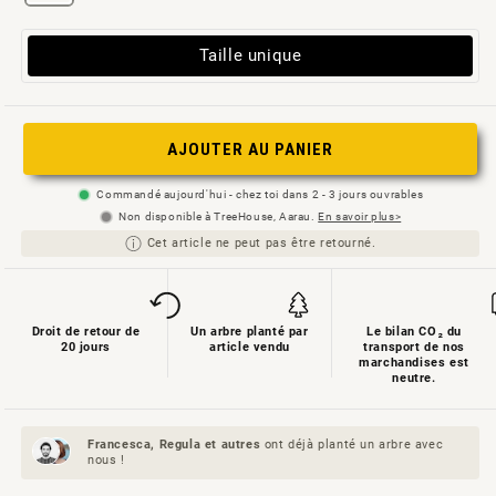
Variante
Taille unique
épuisée
ou
non
AJOUTER AU PANIER
disponible
Commandé aujourd'hui - chez toi dans 2 - 3 jours ouvrables
Non disponible à TreeHouse, Aarau.
En savoir plus>
Cet article ne peut pas être retourné.
Droit de retour de
Un arbre planté par
Le bilan CO₂ du
20 jours
article vendu
transport de nos
marchandises est
neutre.
Francesca, Regula et
autres
ont déjà planté un arbre avec
nous !