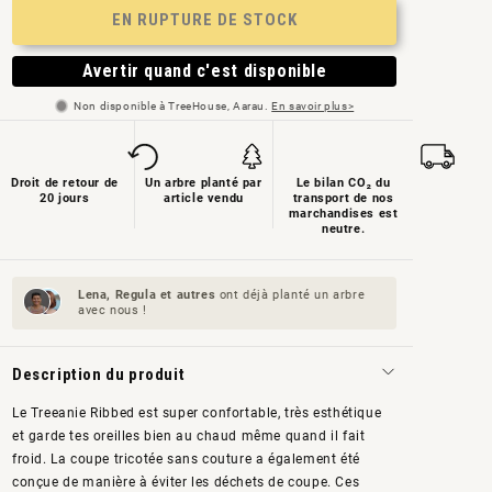
EN RUPTURE DE STOCK
non
disponible
Avertir quand c'est disponible
Non disponible à TreeHouse, Aarau.
En savoir plus>
Droit de retour de
Un arbre planté par
Le bilan CO₂ du
20 jours
article vendu
transport de nos
marchandises est
neutre.
Lena, Regula et
autres
ont déjà planté un arbre
avec nous !
Description du produit
Le Treeanie Ribbed est super confortable, très esthétique
et garde tes oreilles bien au chaud même quand il fait
froid. La coupe tricotée sans couture a également été
conçue de manière à éviter les déchets de coupe. Ces