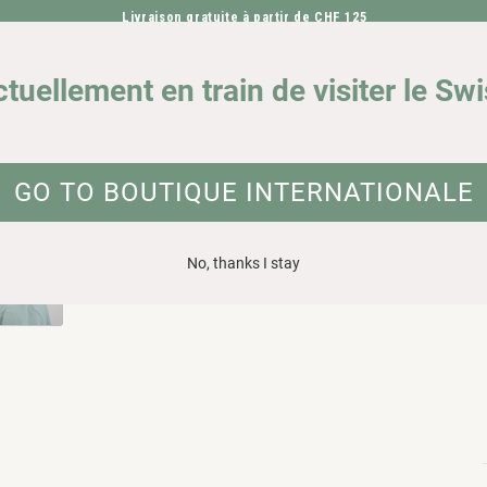
Livraison gratuite à partir de CHF 125
ALLER DIRECTEMENT AU CONTENU
NOTRE IMPACT
DEMA
ctuellement en train de visiter le Sw
 Polylana®.
ATION SUR LE PRODUIT
GO TO BOUTIQUE INTERNATIONALE
No, thanks I stay