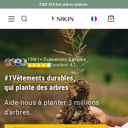
2’821’076
Des arbres plantés
ALLER DIRECTEMENT AU CONTENU
Panier
d'achat
13061+ Évaluations 5 étoiles
Excellent 4,7
#1
Vêtements durables
,
qui plante des arbres
Aide-nous à planter 3 millions
d'arbres.