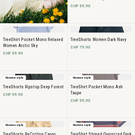
CHF 59.90
TreeShirt Pocket Mono Relaxed
TreeShorts Women Dark Navy
Women Arctic Sky
CHF 79.90
CHF 59.90
Homme style
Homme style
TreeShorts Ripstop Deep Forest
TreeShirt Pocket Mono Ash
Taupe
CHF 99.90
CHF 59.90
Homme style
Homme style
TreeShorts ReCotton Cargo
TreeShirt Striped Oversized Dark