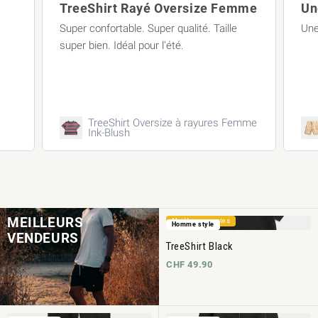
mme
Une super couleur estivale !
Une super couleur estivale !
Une
emme
TreeShorts ReCotton Cargo Caramel
MEILLEURS
Meilleures ventes
Homme style
VENDEURS
TreeShirt Black
CHF 49.90