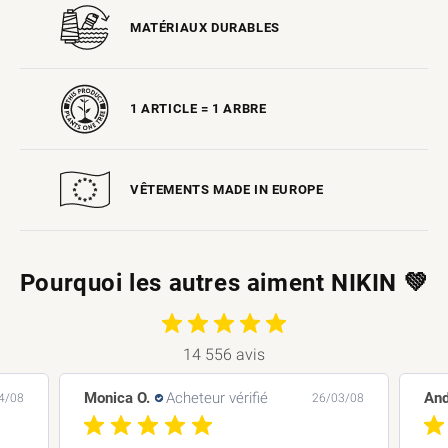
MATÉRIAUX DURABLES
1 ARTICLE
= 1 ARBRE
VÊTEMENTS MADE IN EUROPE
Pourquoi les autres aiment NIKIN 💚
14 556 avis
Andreas L.
Acheteur vérifié
Bar
3/08
26/03/08