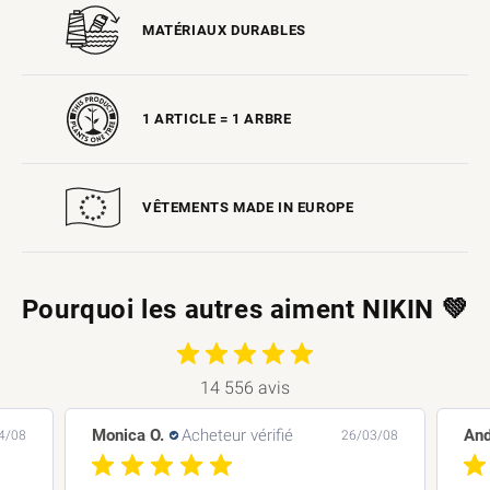
MATÉRIAUX DURABLES
1 ARTICLE
= 1 ARBRE
VÊTEMENTS MADE IN EUROPE
Pourquoi les autres aiment NIKIN 💚
14 556 avis
Andreas L.
Acheteur vérifié
Bar
3/08
26/03/08