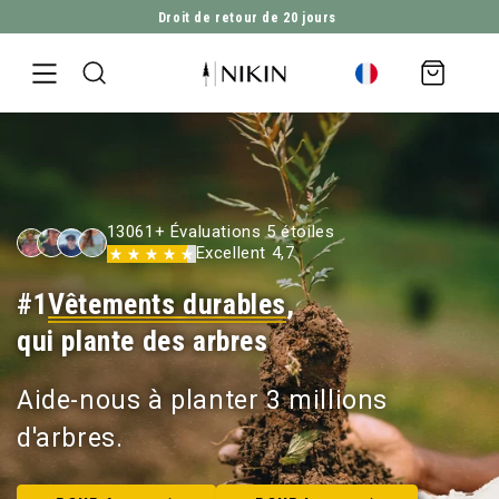
2’821’029
Des arbres plantés
ALLER DIRECTEMENT AU CONTENU
Panier
d'achat
13061+ Évaluations 5 étoiles
Excellent 4,7
#1
Vêtements durables
,
qui plante des arbres
Aide-nous à planter 3 millions
d'arbres.