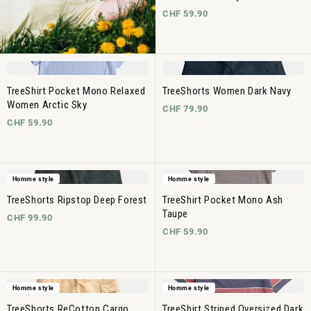
CHF 59.90
TreeShirt Pocket Mono Relaxed
TreeShorts Women Dark Navy
Women Arctic Sky
CHF 79.90
CHF 59.90
Homme style
Homme style
TreeShorts Ripstop Deep Forest
TreeShirt Pocket Mono Ash
Taupe
CHF 99.90
CHF 59.90
Homme style
Homme style
TreeShorts ReCotton Cargo
TreeShirt Striped Oversized Dark