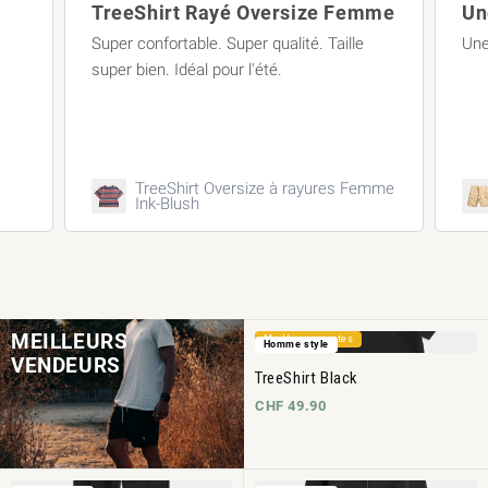
mme
Une super couleur estivale !
Une super couleur estivale !
Une
emme
TreeShorts ReCotton Cargo Caramel
MEILLEURS
Meilleures ventes
Homme style
VENDEURS
TreeShirt Black
CHF 49.90