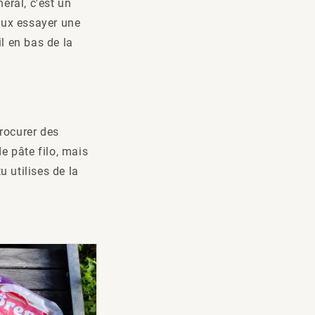
éral, c'est un
veux essayer une
l en bas de la
procurer des
de pâte filo, mais
 utilises de la