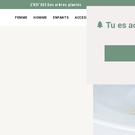
2’821’022
Des arbres plantés
FEMME
HOMME
ENFANTS
ACCESSOIRES
OUTLET
🌲 Tu es a