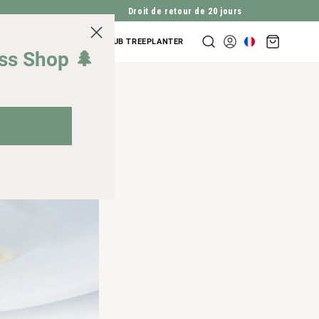
Droit de retour de 20 jours
Panier
NDES D'ENTREPRISES
CLUB TREEPLANTER
Se
d'achat
iss Shop 🌲
connecter