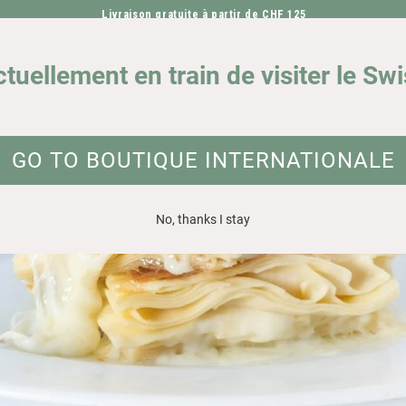
Livraison gratuite à partir de CHF 125
ALLER DIRECTEMENT AU CONTENU
NOTRE IMPACT
DEMA
ctuellement en train de visiter le Sw
GO TO BOUTIQUE INTERNATIONALE
No, thanks I stay