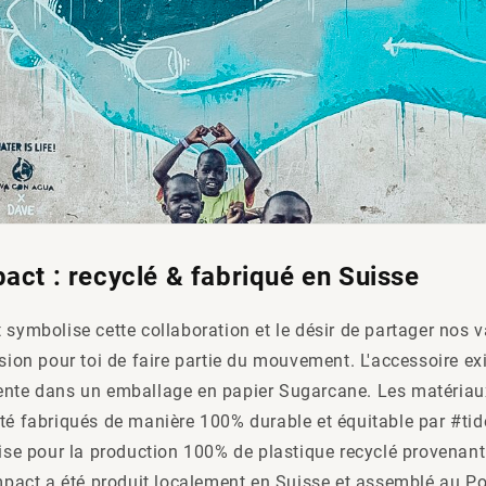
act : recyclé & fabriqué en Suisse
 symbolise cette collaboration et le désir de partager nos va
asion pour toi de faire partie du mouvement. L'accessoire exi
ente dans un emballage en papier Sugarcane. Les matériaux
été fabriqués de manière 100% durable et équitable par #ti
lise pour la production 100% de plastique recyclé provenant
Impact a été produit localement en Suisse et assemblé au Po