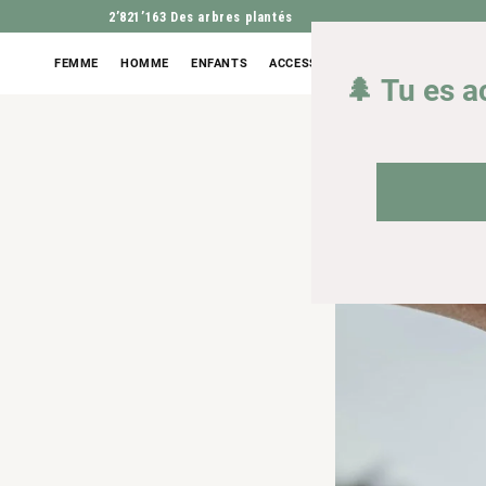
2’821’163
Des arbres plantés
FEMME
HOMME
ENFANTS
ACCESSOIRES
OUTLET
🌲 Tu es a