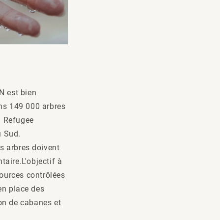
N est bien
ons 149 000 arbres
ya Refugee
u Sud.
s arbres doivent
taire.L'objectif à
ources contrôlées
 en place des
ion de cabanes et