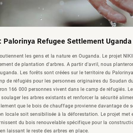
e: Palorinya Refugee Settlement Uganda
outiennent les gens et la nature en Ouganda. Le projet NIKI
ent de plantation d'arbres. A partir d'avril, nous planter
Ouganda. Les forêts sont créées sur le territoire du Palorin
mp de réfugiés pour les personnes originaires du Soudan d
iron 166 000 personnes vivent dans le camp de réfugiés. Le
 soulager les arbres existants et renforcer la sécurité alimen
alement que le bois de chauffage provienne davantage de s
on locale soit sensibilisée à la déforestation. Le projet met
rnissent du bois renouvelable spécifique pour la construct
 en laissant le reste des arbres en place.