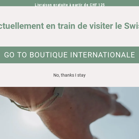
Livraison gratuite à partir de CHF 125
ALLER DIRECTEMENT AU CONTENU
NOTRE IMPACT
DEMA
ctuellement en train de visiter le Sw
GO TO BOUTIQUE INTERNATIONALE
No, thanks I stay