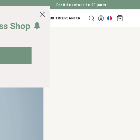
Droit de retour de 20 jours
Panier
NDES D'ENTREPRISES
CLUB TREEPLANTER
Se
d'achat
iss Shop 🌲
connecter