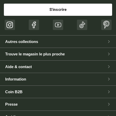
S'inscrire
Instagram
Facebook
YouTube
TikTok
Pinte
Autres collections
Trouve le magasin le plus proche
Aide & contact
Information
Coin B2B
Presse