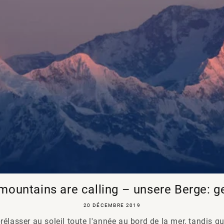
mountains are calling – unsere Berge: gel
20 DÉCEMBRE 2019
rélasser au soleil toute l'année au bord de la mer, tandis q