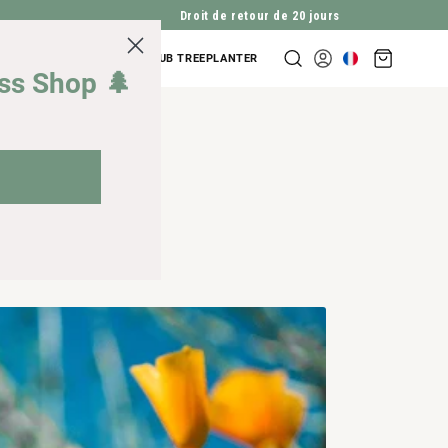
Droit de retour de 20 jours
Panier
NDES D'ENTREPRISES
CLUB TREEPLANTER
Se
d'achat
iss Shop 🌲
connecter