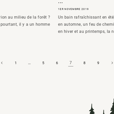
...
1ER NOVEMBRE 2019
vion au milieu de la forêt ?
Un bain rafraîchissant en ét
t pourtant, il y a un homme
en automne, un feu de chemin
en hiver et au printemps, la na
…
7
1
5
6
8
9