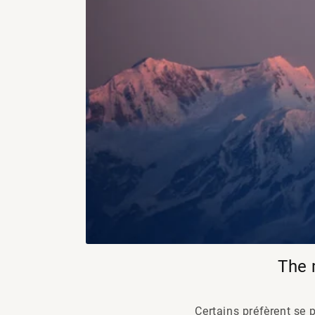
The 
Certains préfèrent se p