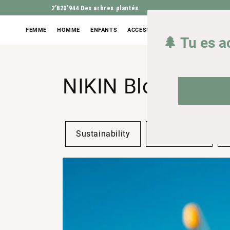
2’820’944
Des arbres plantés
FEMME
HOMME
ENFANTS
ACCESSOIRES
OUTLET
🌲 Tu es a
NIKIN Blog
Sustainability
Style de vie