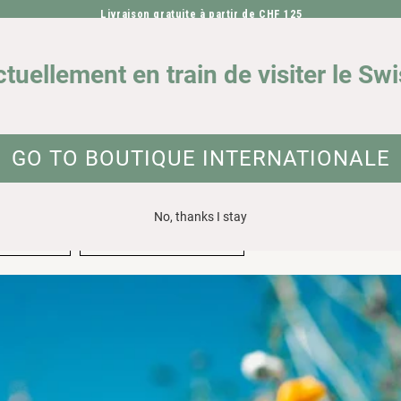
Livraison gratuite à partir de CHF 125
ALLER DIRECTEMENT AU CONTENU
NOTRE IMPACT
DEMA
ctuellement en train de visiter le Sw
GO TO BOUTIQUE INTERNATIONALE
No, thanks I stay
Fashion
Derrière les scènes